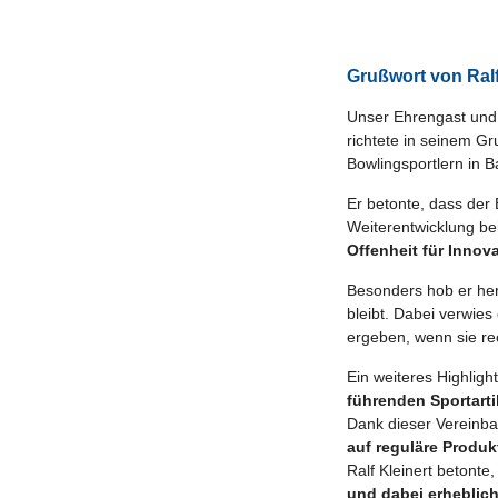
Grußwort von Ralf
Unser Ehrengast und 
richtete in seinem G
Bowlingsportlern in B
Er betonte, dass der
Weiterentwicklung be
Offenheit für Innov
Besonders hob er her
bleibt. Dabei verwies
ergeben, wenn sie re
Ein weiteres Highlig
führenden Sportarti
Dank dieser Vereinba
auf reguläre Produk
Ralf Kleinert betonte
und dabei erheblic