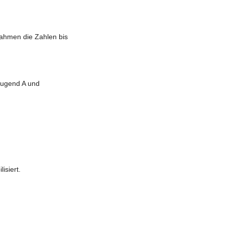
nahmen die Zahlen bis
 Jugend A und
isiert.