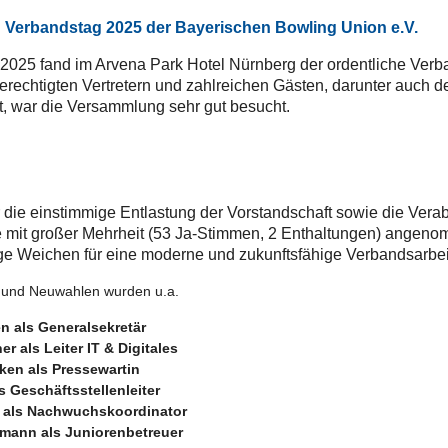
n Verbandstag 2025 der Bayerischen Bowling Union e.V.
2025 fand im Arvena Park Hotel Nürnberg der ordentliche Ver
berechtigten Vertretern und zahlreichen Gästen, darunter auch d
t, war die Versammlung sehr gut besucht.
die einstimmige Entlastung der Vorstandschaft sowie die Vera
e mit großer Mehrheit (53 Ja-Stimmen, 2 Enthaltungen) angen
ge Weichen für eine moderne und zukunftsfähige Verbandsarbeit 
 und Neuwahlen wurden u.a.
n als Generalsekretär
er als Leiter IT & Digitales
en als Pressewartin
s Geschäftsstellenleiter
l als Nachwuchskoordinator
mann als Juniorenbetreuer