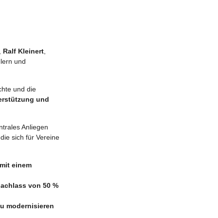
,
Ralf Kleinert
,
lern und
chte und die
erstützung und
ntrales Anliegen
ie sich für Vereine
mit einem
nachlass von 50 %
 zu modernisieren