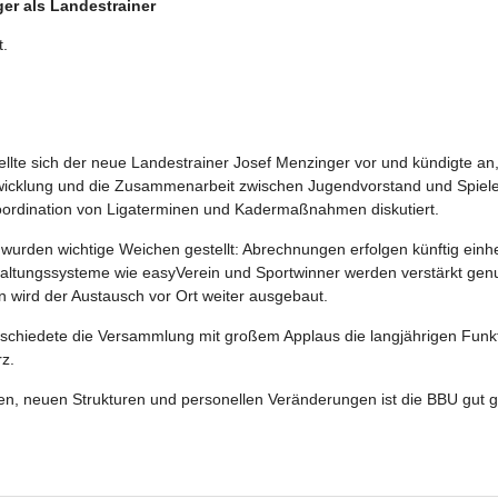
er als Landestrainer
t.
ellte sich der neue Landestrainer Josef Menzinger vor und kündigte an
twicklung und die Zusammenarbeit zwischen Jugendvorstand und Spiel
oordination von Ligaterminen und Kadermaßnahmen diskutiert.
wurden wichtige Weichen gestellt: Abrechnungen erfolgen künftig einhei
rwaltungssysteme wie easyVerein und Sportwinner werden verstärkt genu
 wird der Austausch vor Ort weiter ausgebaut.
schiedete die Versammlung mit großem Applaus die langjährigen Funk
z.
en, neuen Strukturen und personellen Veränderungen ist die BBU gut g