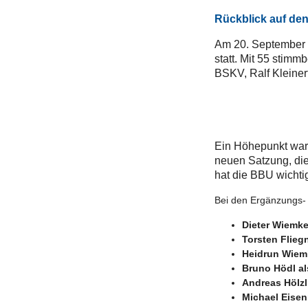
Rückblick auf de
Am 20. September 
statt. Mit 55 stimm
BSKV, Ralf Kleiner
Ein Höhepunkt war 
neuen Satzung, di
hat die BBU wichti
Bei den Ergänzungs-
Dieter Wiemke
Torsten Fliegn
Heidrun Wiemk
Bruno Hödl al
Andreas Hölz
Michael Eisen