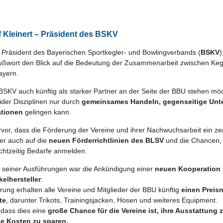
 Kleinert – Präsident des BSKV
Präsident des Bayerischen Sportkegler- und Bowlingverbands (
BSKV
)
rußwort den Blick auf die Bedeutung der Zusammenarbeit zwischen Keg
ayern.
 BSKV auch künftig als starker Partner an der Seite der BBU stehen mö
ider Disziplinen nur durch
gemeinsames Handeln, gegenseitige Unt
ationen
gelingen kann.
vor, dass die Förderung der Vereine und ihrer Nachwuchsarbeit ein ze
 er auch auf die
neuen Förderrichtlinien des BLSV
und die Chancen, d
chtzeitig Bedarfe anmelden.
ht seiner Ausführungen war die Ankündigung einer
neuen Kooperation 
kelhersteller
:
rung erhalten alle Vereine und Mitglieder der BBU künftig
einen Preis
te
, darunter Trikots, Trainingsjacken, Hosen und weiteres Equipment.
, dass dies eine
große Chance für die Vereine ist, ihre Ausstattung
he Kosten zu sparen.