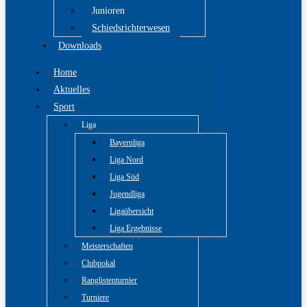
Junioren
Schiedsrichterwesen
Downloads
Home
Aktuelles
Sport
Liga
Bayernliga
Liga Nord
Liga Süd
Jugendliga
Ligaübersicht
Liga Ergebnisse
Meisterschaften
Clubpokal
Ranglistenturnier
Turniere