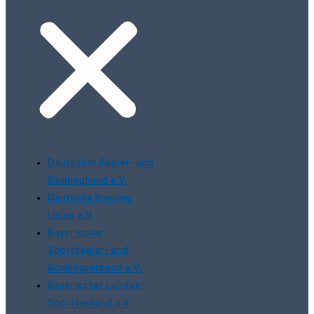
Deutscher Kegler- und
Bowlingbund e.V.
Deutsche Bowling
Union e.V.
Bayerischer
Sportkegler- und
Bowlingverband e.V.
Bayerischer Landes-
Sportverband e.V.