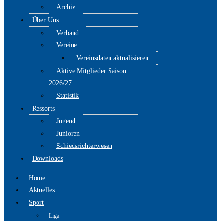
Archiv
Über Uns
Verband
Vereine
Vereinsdaten aktualisieren
Aktive Mitglieder Saison
2026/27
Statistik
Ressorts
Jugend
Junioren
Schiedsrichterwesen
Downloads
Home
Aktuelles
Sport
Liga