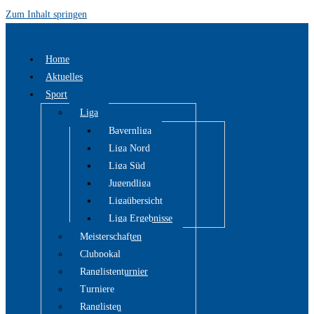
Zum Inhalt springen
Home
Aktuelles
Sport
Liga
Bayernliga
Liga Nord
Liga Süd
Jugendliga
Ligaübersicht
Liga Ergebnisse
Meisterschaften
Clubpokal
Ranglistenturnier
Turniere
Ranglisten