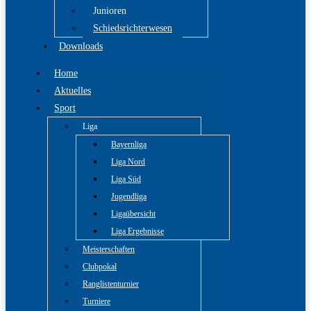
Junioren
Schiedsrichterwesen
Downloads
Home
Aktuelles
Sport
Liga
Bayernliga
Liga Nord
Liga Süd
Jugendliga
Ligaübersicht
Liga Ergebnisse
Meisterschaften
Clubpokal
Ranglistenturnier
Turniere