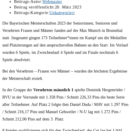
Beitrags-Autor:
Webmaster
Beitrag veröffentlicht:
20. März 2023
Beitrags-Kategorie:
Unkategoriert
Die Bayerischen Meisterschaften 2023 der Seniorinnen, Senioren und
Versehrten Frauen und Männer fanden auf der Max Munich in Brunnthal
statt. Insgesamt gingen 173 Teilnehmer*innen im Kampf um die Medaillen
und Platzierungen auf den anspruchsvollen Bahnen an den Start. Im Vorlauf
wurden 6 Spiele, im Zwischenlauf 4 Spiele und im Finale nochmals 6
Spiele absolviert.
Bei den Versehrten – Frauen wie Männer – wurden die höchsten Ergebnisse
der Meisterschaft erzielt.
In der Gruppe der
Versehrten männlich 1
spielte Dominik Hergenröder /
BVU in der Vorrunde mit 1.358 Pins / Schnitt 226,33 Pins die beste Serie
aller Teilnehmer. Auf Platz 2 folgte ihm Daniel Duda / MAV mit 1.297 Pins
/ Schnitt 216,17 Pins und Manuel Gehweiler / N-U lag mit 1.272 Pins /
Schnitt 212,00 Pins auf dem 3. Platz.
8 Spieler qualifizierten sich für den Zwischenlauf; der Cut lag bei 1.044