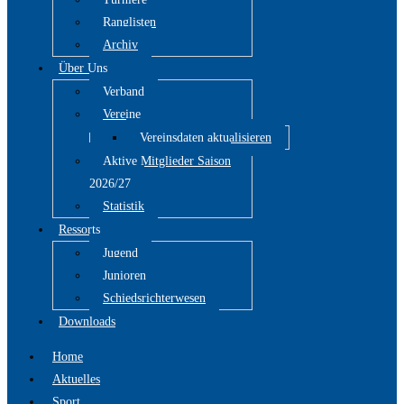
Ranglisten
Archiv
Über Uns
Verband
Vereine
Vereinsdaten aktualisieren
Aktive Mitglieder Saison
2026/27
Statistik
Ressorts
Jugend
Junioren
Schiedsrichterwesen
Downloads
Home
Aktuelles
Sport