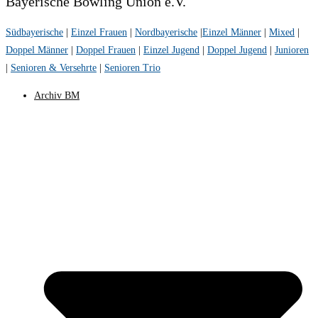
Bayerische Bowling Union e.V.
Südbayerische
|
Einzel Frauen
|
Nordbayerische
|
Einzel Männer
|
Mixed
|
Doppel Männer
|
Doppel Frauen
|
Einzel Jugend
|
Doppel Jugend
|
Junioren
|
Senioren & Versehrte
|
Senioren Trio
Archiv BM