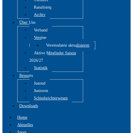
Ranglisten
Archiv
Über Uns
Verband
Vereine
Vereinsdaten aktualisieren
Aktive Mitglieder Saison
2026/27
Statistik
Ressorts
Jugend
Junioren
Schiedsrichterwesen
Downloads
Home
Aktuelles
Sport