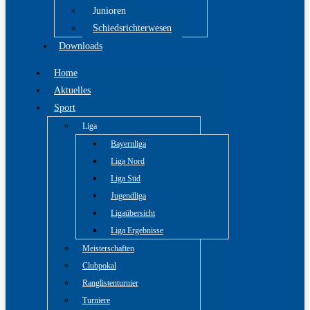
Junioren
Schiedsrichterwesen
Downloads
Home
Aktuelles
Sport
Liga
Bayernliga
Liga Nord
Liga Süd
Jugendliga
Ligaübersicht
Liga Ergebnisse
Meisterschaften
Clubpokal
Ranglistenturnier
Turniere