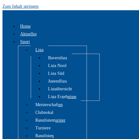
Zum Inhalt springen
Home
Aktuelles
Sport
Liga
Bayernliga
Liga Nord
Liga Süd
Jugendliga
Ligaübersicht
Liga Ergebnisse
Meisterschaften
Clubpokal
Ranglistenturnier
Turniere
Ranglisten