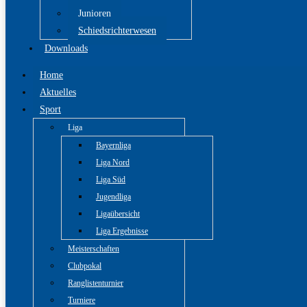
Junioren
Schiedsrichterwesen
Downloads
Home
Aktuelles
Sport
Liga
Bayernliga
Liga Nord
Liga Süd
Jugendliga
Ligaübersicht
Liga Ergebnisse
Meisterschaften
Clubpokal
Ranglistenturnier
Turniere