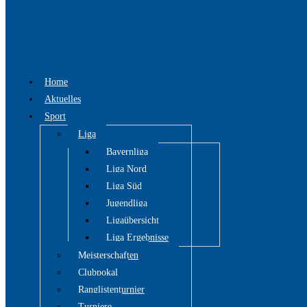
Home
Aktuelles
Sport
Liga
Bayernliga
Liga Nord
Liga Süd
Jugendliga
Ligaübersicht
Liga Ergebnisse
Meisterschaften
Clubpokal
Ranglistenturnier
Turniere