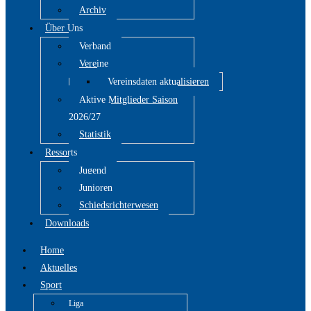
Archiv
Über Uns
Verband
Vereine
Vereinsdaten aktualisieren
Aktive Mitglieder Saison
2026/27
Statistik
Ressorts
Jugend
Junioren
Schiedsrichterwesen
Downloads
Home
Aktuelles
Sport
Liga