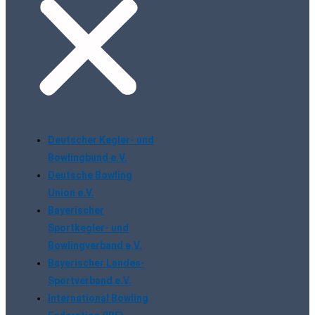
Deutscher Kegler- und
Bowlingbund e.V.
Deutsche Bowling
Union e.V.
Bayerischer
Sportkegler- und
Bowlingverband e.V.
Bayerischer Landes-
Sportverband e.V.
International Bowling