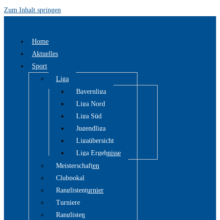
Zum Inhalt springen
Home
Aktuelles
Sport
Liga
Bayernliga
Liga Nord
Liga Süd
Jugendliga
Ligaübersicht
Liga Ergebnisse
Meisterschaften
Clubpokal
Ranglistenturnier
Turniere
Ranglisten