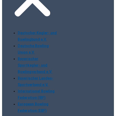
Deutscher Kegler- und
Bowlingbund e.V.
Deutsche Bowling
Union e.V.
Bayerischer
Sportkegler- und
Bowlingverband e.V.
Bayerischer Landes-
Sportverband e.V.
International Bowling
Federation (IBF)
European Bowling
Federation (EBF)