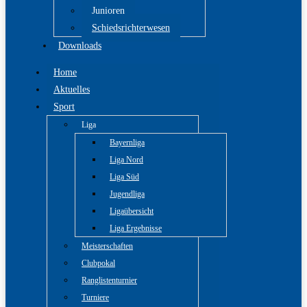
Junioren
Schiedsrichterwesen
Downloads
Home
Aktuelles
Sport
Liga
Bayernliga
Liga Nord
Liga Süd
Jugendliga
Ligaübersicht
Liga Ergebnisse
Meisterschaften
Clubpokal
Ranglistenturnier
Turniere