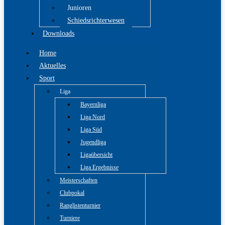
Junioren
Schiedsrichterwesen
Downloads
Home
Aktuelles
Sport
Liga
Bayernliga
Liga Nord
Liga Süd
Jugendliga
Ligaübersicht
Liga Ergebnisse
Meisterschaften
Clubpokal
Ranglistenturnier
Turniere