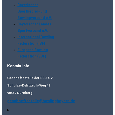
Bayerischer
Sportkegler- und
Bowlingverband e.V.
Bayerischer Landes-
Sportverband e.V.
International Bowling
Federation (IBF)
European Bowling
Federation (EBF)
Kontakt Info
Geschäftsstelle der BBU.e.V.
Schulze-Delitzsch-Weg 43
90469 Nürnberg
geschaeftsstelle@bowlingbayern.de