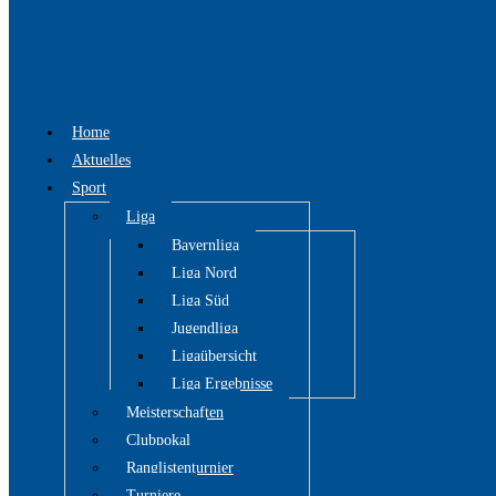
Home
Aktuelles
Sport
Liga
Bayernliga
Liga Nord
Liga Süd
Jugendliga
Ligaübersicht
Liga Ergebnisse
Meisterschaften
Clubpokal
Ranglistenturnier
Turniere