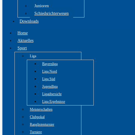
Junioren
Schiedsrichterwesen
Downloads
Home
Aktuelles
Sport
Liga
Bayernliga
Liga Nord
Liga Süd
Jugendliga
Ligaübersicht
Liga Ergebnisse
Meisterschaften
Clubpokal
Ranglistenturnier
Turniere