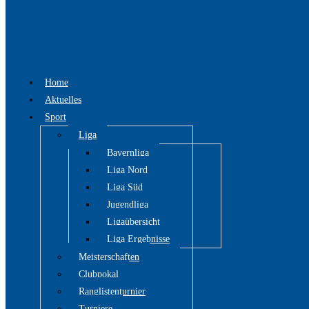
Home
Aktuelles
Sport
Liga
Bayernliga
Liga Nord
Liga Süd
Jugendliga
Ligaübersicht
Liga Ergebnisse
Meisterschaften
Clubpokal
Ranglistenturnier
Turniere