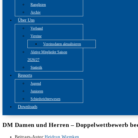
Ranglisten
Archiv
Über Uns
Verband
Vereine
Vereinsdaten aktualisieren
Aktive Mitglieder Saison
2026/27
Statistik
Ressorts
Jugend
Junioren
Schiedsrichterwesen
Downloads
DM Damen und Herren – Doppelwettbewerb be
Beitrags-Autor:
Heidrun Wiemken