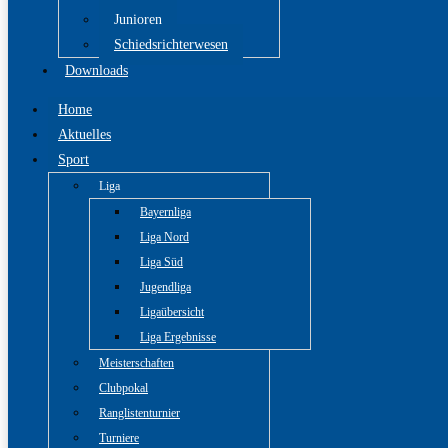
Junioren
Schiedsrichterwesen
Downloads
Home
Aktuelles
Sport
Liga
Bayernliga
Liga Nord
Liga Süd
Jugendliga
Ligaübersicht
Liga Ergebnisse
Meisterschaften
Clubpokal
Ranglistenturnier
Turniere