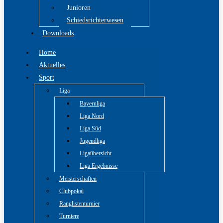
Junioren
Schiedsrichterwesen
Downloads
Home
Aktuelles
Sport
Liga
Bayernliga
Liga Nord
Liga Süd
Jugendliga
Ligaübersicht
Liga Ergebnisse
Meisterschaften
Clubpokal
Ranglistenturnier
Turniere