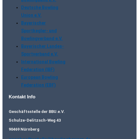
Deutsche Bowling
Union e.V.
Bayerischer
Sportkegler- und
Bowlingverband e.V.
Bayerischer Landes-
Sportverband e.V.
International Bowling
Federation (IBF)
European Bowling
Federation (EBF)
Kontakt Info
Geschäftsstelle der BBU.e.V.
Schulze-Delitzsch-Weg 43
90469 Nürnberg