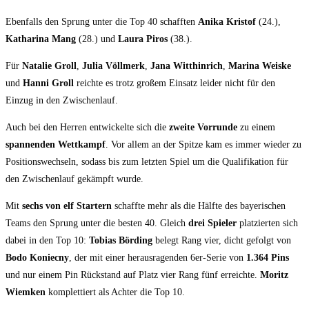
Ebenfalls den Sprung unter die Top 40 schafften
Anika Kristof
(24.),
Katharina Mang
(28.) und
Laura Piros
(38.).
Für
Natalie Groll
,
Julia Völlmerk
,
Jana Witthinrich
,
Marina Weiske
und
Hanni Groll
reichte es trotz großem Einsatz leider nicht für den
Einzug in den Zwischenlauf.
Auch bei den Herren entwickelte sich die
zweite Vorrunde
zu einem
spannenden Wettkampf
. Vor allem an der Spitze kam es immer wieder zu
Positionswechseln, sodass bis zum letzten Spiel um die Qualifikation für
den Zwischenlauf gekämpft wurde.
Mit
sechs von elf Startern
schaffte mehr als die Hälfte des bayerischen
Teams den Sprung unter die besten 40. Gleich
drei Spieler
platzierten sich
dabei in den Top 10:
Tobias Börding
belegt Rang vier, dicht gefolgt von
Bodo Koniecny
, der mit einer herausragenden 6er-Serie von
1.364 Pins
und nur einem Pin Rückstand auf Platz vier Rang fünf erreichte.
Moritz
Wiemken
komplettiert als Achter die Top 10.