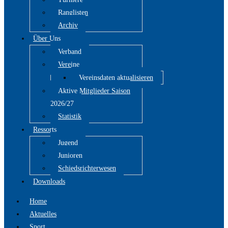
Ranglisten
Archiv
Über Uns
Verband
Vereine
Vereinsdaten aktualisieren
Aktive Mitglieder Saison
2026/27
Statistik
Ressorts
Jugend
Junioren
Schiedsrichterwesen
Downloads
Home
Aktuelles
Sport