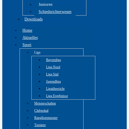
Junioren
Schiedsrichterwesen
Downloads
Home
Aktuelles
Sport
Liga
Bayernliga
Liga Nord
Liga Süd
Jugendliga
Ligaübersicht
Liga Ergebnisse
Meisterschaften
Clubpokal
Ranglistenturnier
Turniere