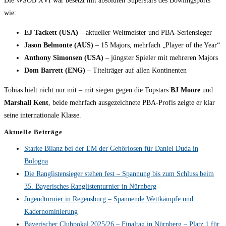
Die WSOB XVI war besetzt mit absoluten Superstars des Bowlingsports
wie:
EJ Tackett (USA)
– aktueller Weltmeister und PBA-Seriensieger
Jason Belmonte (AUS)
– 15 Majors, mehrfach „Player of the Year“
Anthony Simonsen (USA)
– jüngster Spieler mit mehreren Majors
Dom Barrett (ENG)
– Titelträger auf allen Kontinenten
Tobias hielt nicht nur mit – mit siegen gegen die Topstars
BJ Moore
und
Marshall Kent
, beide mehrfach ausgezeichnete PBA-Profis zeigte er klar
seine internationale Klasse.
Aktuelle Beiträge
Starke Bilanz bei der EM der Gehörlosen für Daniel Duda in
Bologna
Die Ranglistensieger stehen fest – Spannung bis zum Schluss beim
35. Bayerisches Ranglistenturnier in Nürnberg
Jugendturnier in Regensburg – Spannende Wettkämpfe und
Kadernominierung
Bayerischer Clubpokal 2025/26 – Finaltag in Nürnberg – Platz 1 für