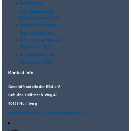
Bayerischer
Sportkegler- und
Bowlingverband e.V.
Bayerischer Landes-
Sportverband e.V.
International Bowling
Federation (IBF)
European Bowling
Federation (EBF)
Kontakt Info
Geschäftsstelle der BBU.e.V.
Schulze-Delitzsch-Weg 43
90469 Nürnberg
geschaeftsstelle@bowlingbayern.de
Login