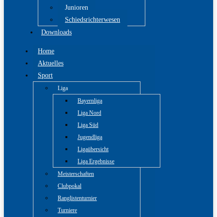
Junioren
Schiedsrichterwesen
Downloads
Home
Aktuelles
Sport
Liga
Bayernliga
Liga Nord
Liga Süd
Jugendliga
Ligaübersicht
Liga Ergebnisse
Meisterschaften
Clubpokal
Ranglistenturnier
Turniere