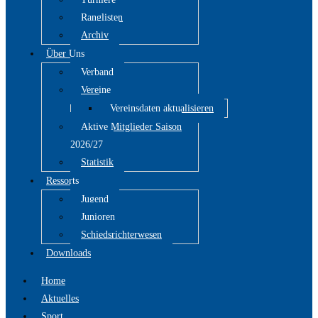
Ranglisten
Archiv
Über Uns
Verband
Vereine
Vereinsdaten aktualisieren
Aktive Mitglieder Saison
2026/27
Statistik
Ressorts
Jugend
Junioren
Schiedsrichterwesen
Downloads
Home
Aktuelles
Sport