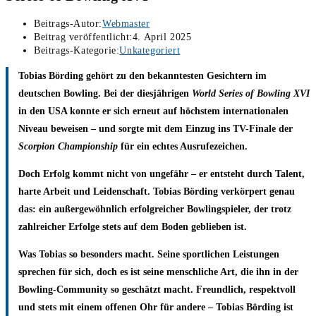
Beitrags-Autor:
Webmaster
Beitrag veröffentlicht:
4. April 2025
Beitrags-Kategorie:
Unkategoriert
Tobias Börding gehört zu den bekanntesten Gesichtern im
deutschen Bowling.
Bei der diesjährigen
World Series of Bowling XVI
in den USA konnte er sich erneut auf höchstem internationalen
Niveau beweisen – und sorgte mit dem Einzug ins TV-Finale der
Scorpion Championship
für ein echtes Ausrufezeichen.
Doch Erfolg kommt nicht von ungefähr – er entsteht durch Talent,
harte Arbeit und Leidenschaft. Tobias Börding verkörpert genau
das: ein außergewöhnlich erfolgreicher Bowlingspieler, der trotz
zahlreicher Erfolge stets auf dem Boden geblieben ist.
Was Tobias so besonders macht. Seine sportlichen Leistungen
sprechen für sich, doch es ist seine menschliche Art, die ihn in der
Bowling-Community so geschätzt macht. Freundlich, respektvoll
und stets mit einem offenen Ohr für andere – Tobias Börding ist