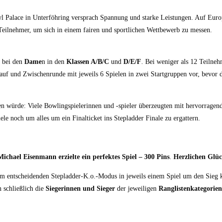
wl Palace in Unterföhring versprach Spannung und starke Leistungen. Auf Eur
Teilnehmer, um sich in einem fairen und sportlichen Wettbewerb zu messen.
d bei den
Dame
n in den
Klassen A/B/C
und
D/E/F
. Bei weniger als 12 Teilne
uf und Zwischenrunde mit jeweils 6 Spielen in zwei Startgruppen vor, bevor di
rden würde: Viele Bowlingspielerinnen und -spieler überzeugten mit hervorrag
ele noch um alles um ein Finalticket ins Stepladder Finale zu ergattern.
Michael Eisenmann erzielte ein perfektes Spiel – 300 Pins
.
Herzlichen Glüc
e im entscheidenden Stepladder-K.o.-Modus in jeweils einem Spiel um den Sieg 
 schließlich die
Siegerinnen und Sieger
der jeweiligen
Ranglistenkategorie