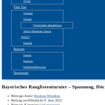
Archiv
Über Uns
Verband
Vereine
Vereinsdaten aktualisieren
Aktive Mitglieder Saison
2026/27
Statistik
Ressorts
Jugend
Junioren
Schiedsrichterwesen
Downloads
Bayerisches Ranglistenturnier – Spannung, Höch
Beitrags-Autor:
Heidrun Wiemken
Beitrag veröffentlicht:
9. Juni 2025
Beitrags-Kategorie:
Unkategoriert