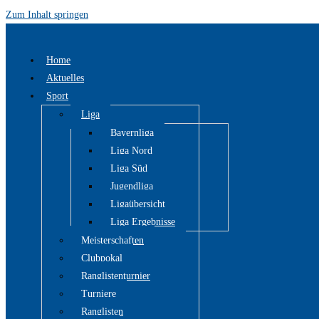
Zum Inhalt springen
Home
Aktuelles
Sport
Liga
Bayernliga
Liga Nord
Liga Süd
Jugendliga
Ligaübersicht
Liga Ergebnisse
Meisterschaften
Clubpokal
Ranglistenturnier
Turniere
Ranglisten