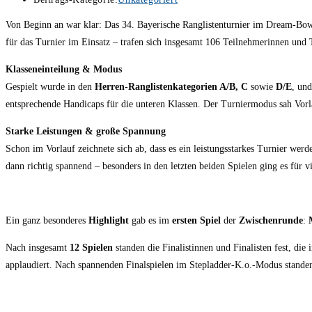
Von Beginn an war klar: Das 34. Bayerische Ranglistenturnier im Dream-Bo
für das Turnier im Einsatz – trafen sich insgesamt 106 Teilnehmerinnen und 
Klasseneinteilung & Modus
Gespielt wurde in den
Herren-Ranglistenkategorien A/B, C
sowie
D/E
, un
entsprechende Handicaps für die unteren Klassen. Der Turniermodus sah Vorla
Starke Leistungen & große Spannung
Schon im Vorlauf zeichnete sich ab, dass es ein leistungsstarkes Turnier we
dann richtig spannend – besonders in den letzten beiden Spielen ging es für vi
Ein ganz besonderes
Highlight
gab es im
ersten Spiel
der
Zwischenrunde
:
Nach insgesamt
12
Spielen
standen die Finalistinnen und Finalisten fest, di
applaudiert. Nach spannenden Finalspielen im Stepladder-K.o.-Modus standen