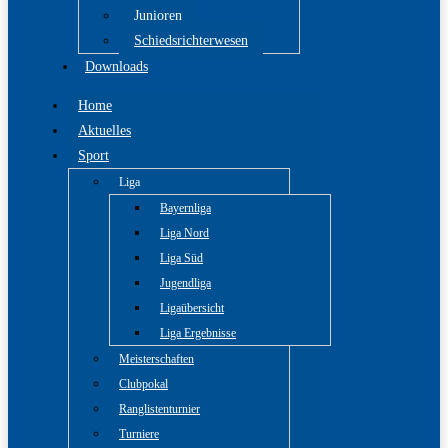
Junioren
Schiedsrichterwesen
Downloads
Home
Aktuelles
Sport
Liga
Bayernliga
Liga Nord
Liga Süd
Jugendliga
Ligaübersicht
Liga Ergebnisse
Meisterschaften
Clubpokal
Ranglistenturnier
Turniere