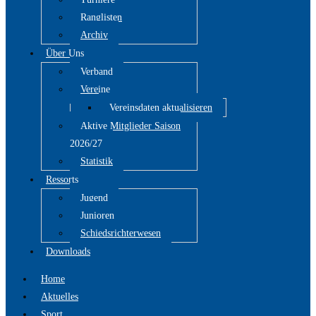
Ranglisten
Archiv
Über Uns
Verband
Vereine
Vereinsdaten aktualisieren
Aktive Mitglieder Saison
2026/27
Statistik
Ressorts
Jugend
Junioren
Schiedsrichterwesen
Downloads
Home
Aktuelles
Sport