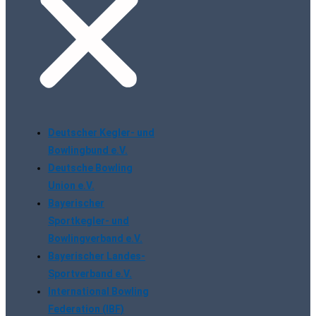
Deutscher Kegler- und
Bowlingbund e.V.
Deutsche Bowling
Union e.V.
Bayerischer
Sportkegler- und
Bowlingverband e.V.
Bayerischer Landes-
Sportverband e.V.
International Bowling
Federation (IBF)