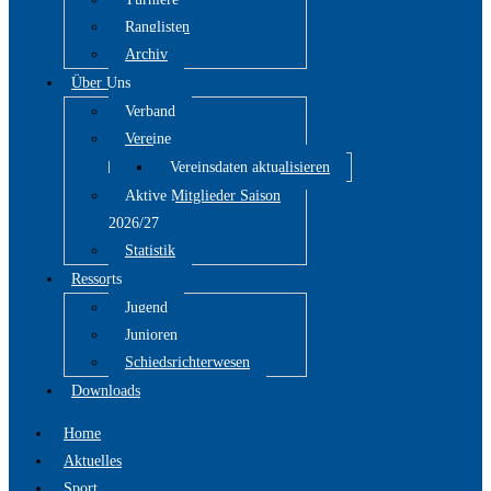
Ranglisten
Archiv
Über Uns
Verband
Vereine
Vereinsdaten aktualisieren
Aktive Mitglieder Saison
2026/27
Statistik
Ressorts
Jugend
Junioren
Schiedsrichterwesen
Downloads
Home
Aktuelles
Sport