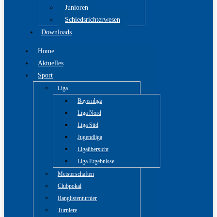
Junioren
Schiedsrichterwesen
Downloads
Home
Aktuelles
Sport
Liga
Bayernliga
Liga Nord
Liga Süd
Jugendliga
Ligaübersicht
Liga Ergebnisse
Meisterschaften
Clubpokal
Ranglistenturnier
Turniere