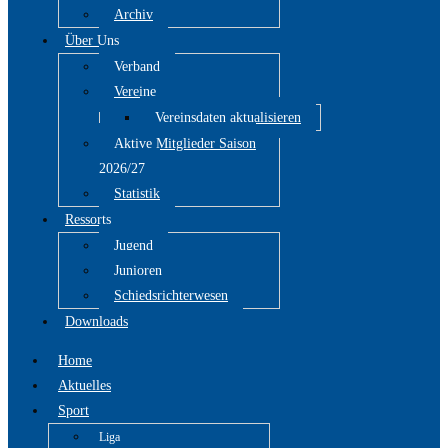
Archiv
Über Uns
Verband
Vereine
Vereinsdaten aktualisieren
Aktive Mitglieder Saison
2026/27
Statistik
Ressorts
Jugend
Junioren
Schiedsrichterwesen
Downloads
Home
Aktuelles
Sport
Liga