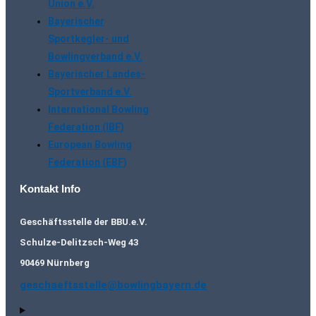
Union e.V.
Bayerischer
Sportkegler- und
Bowlingverband e.V.
Bayerischer Landes-
Sportverband e.V.
International Bowling
Federation (IBF)
European Bowling
Federation (EBF)
Kontakt Info
Geschäftsstelle der BBU.e.V.
Schulze-Delitzsch-Weg 43
90469 Nürnberg
geschaeftsstelle@bowlingbayern.de