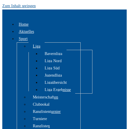
Zum Inhalt springen
Home
Aktuelles
Sport
Liga
Bayernliga
Liga Nord
Liga Süd
Jugendliga
Ligaübersicht
Liga Ergebnisse
Meisterschaften
Clubpokal
Ranglistenturnier
Turniere
Ranglisten