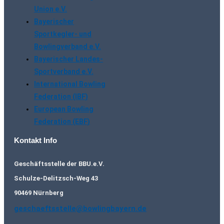
Union e.V.
Bayerischer
Sportkegler- und
Bowlingverband e.V.
Bayerischer Landes-
Sportverband e.V.
International Bowling
Federation (IBF)
European Bowling
Federation (EBF)
Kontakt Info
Geschäftsstelle der BBU.e.V.
Schulze-Delitzsch-Weg 43
90469 Nürnberg
geschaeftsstelle@bowlingbayern.de