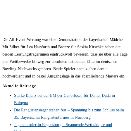
Die All-Event-Wertung war eine Demonstration der bayerischen Mädchen.
Mit Silber für Lea Hassforth und Bronze für Saskia Kirschke haben die
beiden Leistungsträgerinnen eindrucksvoll bewiesen, dass sie über alle Tage
und Wettbewerbe hinweg zur absoluten nationalen Elite im deutschen
Bowling-Nachwuchs gehören. Beide Spielerinnen ziehen damit
hochverdient und in bester Ausgangslage in das abschließende Masters ein.
Aktuelle Beiträge
Starke Bilanz bei der EM der Gehörlosen für Daniel Duda in
Bologna
Die Ranglistensieger stehen fest – Spannung bis zum Schluss beim
35. Bayerisches Ranglistenturnier in Nürnberg
Jugendturnier in Regensburg – Spannende Wettkämpfe und