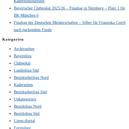
Kadernominierung
Bayerischer Clubpokal 2025/26 – Finaltag in Nürnberg – Platz 1 für
BK München 6
Finaltag der Deutschen Meisterschaften – Silber für Franziska Czech
nach packendem Finale
Kategorien
Archivseiten
Bayernliga
Clubpokal
Landesliga Süd
Bezirksoberliga Nord
Kaderseiten
Bezirksoberliga Süd
Unkategoriert
Bezirksliga Nord
Bezirksliga Süd
Ligen-digital
Formulare