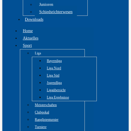
Junioren
Schiedsrichterwesen
Downloads
Home
Aktuelles
Sport
Liga
Bayernliga
Liga Nord
Liga Süd
Jugendliga
Ligaübersicht
Liga Ergebnisse
Meisterschaften
Clubpokal
Ranglistenturnier
Turniere