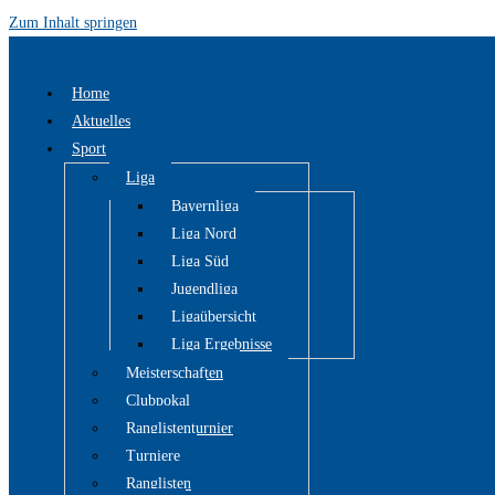
Zum Inhalt springen
Home
Aktuelles
Sport
Liga
Bayernliga
Liga Nord
Liga Süd
Jugendliga
Ligaübersicht
Liga Ergebnisse
Meisterschaften
Clubpokal
Ranglistenturnier
Turniere
Ranglisten