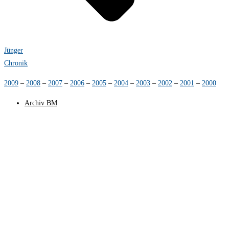
Jünger
Chronik
2009
–
2008
–
2007
–
2006
–
2005
–
2004
–
2003
–
2002
–
2001
–
2000
Archiv BM