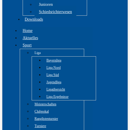
Junioren
Schiedsrichterwesen
Downloads
Home
Aktuelles
Sport
Liga
Bayernliga
Liga Nord
Liga Süd
Jugendliga
Ligaübersicht
Liga Ergebnisse
Meisterschaften
Clubpokal
Ranglistenturnier
Turniere