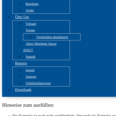
Ranglisten
Archiv
Über Uns
Verband
Vereine
Vereinsdaten aktualisieren
Aktive Mitglieder Saison
2026/27
Statistik
Ressorts
Jugend
Junioren
Schiedsrichterwesen
Downloads
Hinweise zum ausfüllen:
Das Formular ist noch nicht veröffentlicht. Verwende das Formular u