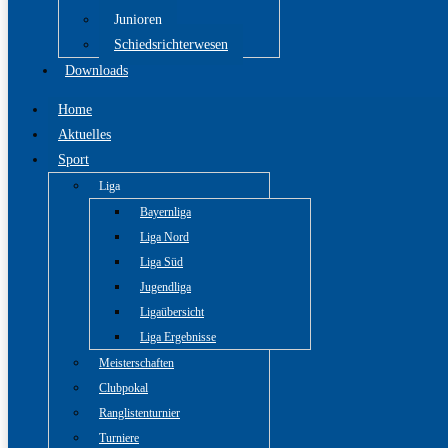
Junioren
Schiedsrichterwesen
Downloads
Home
Aktuelles
Sport
Liga
Bayernliga
Liga Nord
Liga Süd
Jugendliga
Ligaübersicht
Liga Ergebnisse
Meisterschaften
Clubpokal
Ranglistenturnier
Turniere