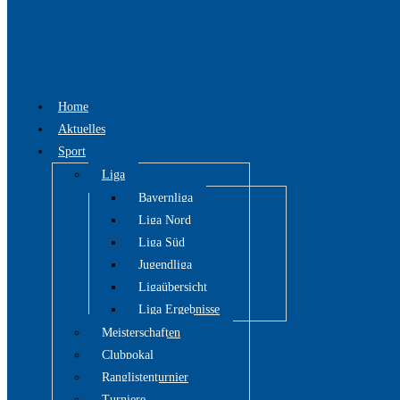
Home
Aktuelles
Sport
Liga
Bayernliga
Liga Nord
Liga Süd
Jugendliga
Ligaübersicht
Liga Ergebnisse
Meisterschaften
Clubpokal
Ranglistenturnier
Turniere