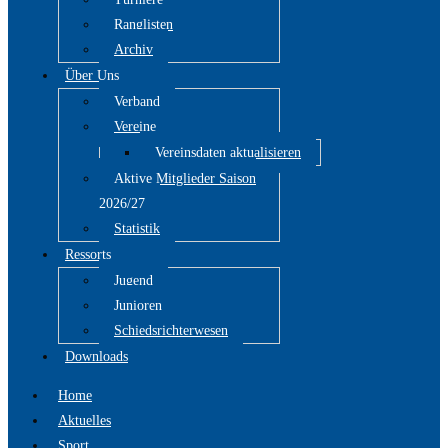
Ranglisten
Archiv
Über Uns
Verband
Vereine
Vereinsdaten aktualisieren
Aktive Mitglieder Saison
2026/27
Statistik
Ressorts
Jugend
Junioren
Schiedsrichterwesen
Downloads
Home
Aktuelles
Sport