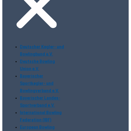
Deutscher Kegler- und
Bowlingbund e.V.
Deutsche Bowling
Union e.V.
Bayerischer
Sportkegler- und
Bowlingverband e.V.
Bayerischer Landes-
Sportverband e.V.
International Bowling
Federation (IBF)
European Bowling