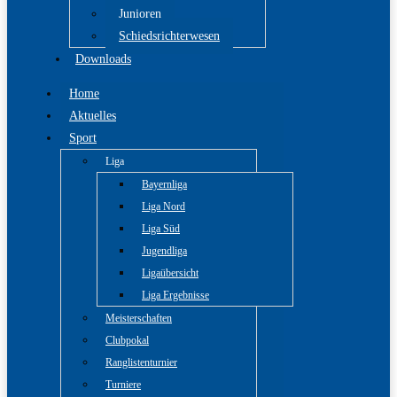
Junioren
Schiedsrichterwesen
Downloads
Home
Aktuelles
Sport
Liga
Bayernliga
Liga Nord
Liga Süd
Jugendliga
Ligaübersicht
Liga Ergebnisse
Meisterschaften
Clubpokal
Ranglistenturnier
Turniere