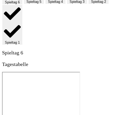
Spieltag 5
Spieltag 4
Spieltag 3
Spieltag 2
Spieltag 6
Spieltag 1
Spieltag 6
Tagestabelle