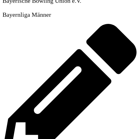
Bayerische Bowling Union e.V.
Bayernliga Männer