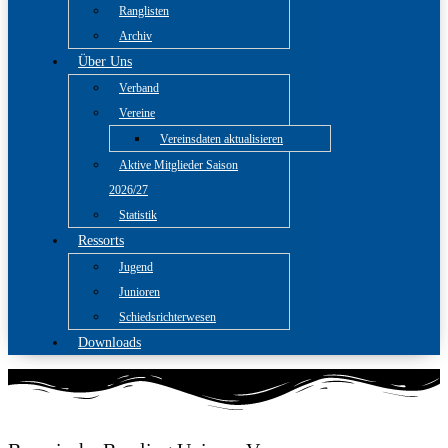
Ranglisten
Archiv
Über Uns
Verband
Vereine
Vereinsdaten aktualisieren
Aktive Mitglieder Saison
2026/27
Statistik
Ressorts
Jugend
Junioren
Schiedsrichterwesen
Downloads