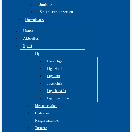
Junioren
Schiedsrichterwesen
Downloads
Home
Aktuelles
Sport
Liga
Bayernliga
Liga Nord
Liga Süd
Jugendliga
Ligaübersicht
Liga Ergebnisse
Meisterschaften
Clubpokal
Ranglistenturnier
Turniere