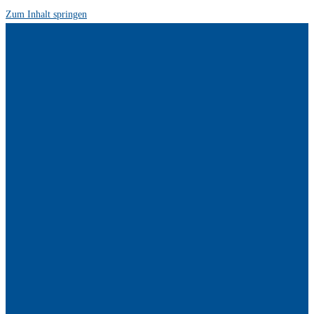
Zum Inhalt springen