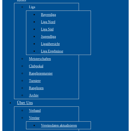
Liga
Bayernliga
Liga Nord
Liga Süd
Jugendliga
Ligaübersicht
Liga Ergebnisse
Meisterschaften
Clubpokal
Ranglistenturnier
Turniere
Ranglisten
Archiv
Über Uns
Verband
Vereine
Vereinsdaten aktualisieren