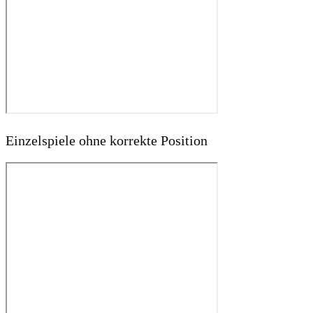
Einzelspiele ohne korrekte Position