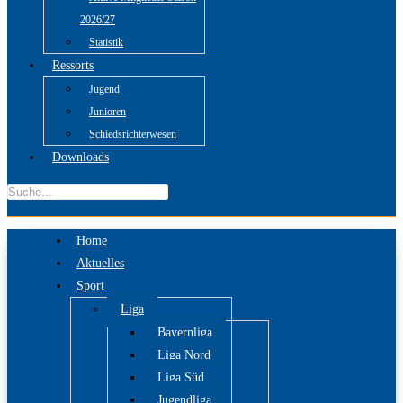
2026/27
Statistik
Ressorts
Jugend
Junioren
Schiedsrichterwesen
Downloads
Home
Aktuelles
Sport
Liga
Bayernliga
Liga Nord
Liga Süd
Jugendliga