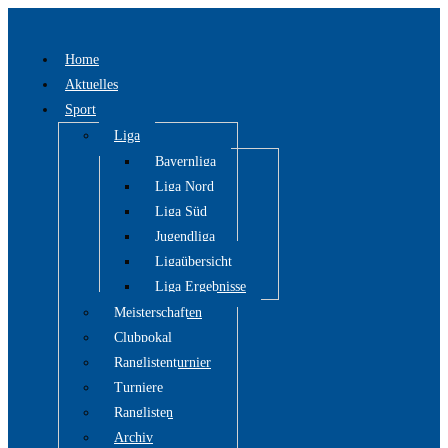
Zum
Inhalt
Home
springen
Aktuelles
Sport
Liga
Bayernliga
Liga Nord
Liga Süd
Jugendliga
Ligaübersicht
Liga Ergebnisse
Meisterschaften
Clubpokal
Ranglistenturnier
Turniere
Ranglisten
Archiv