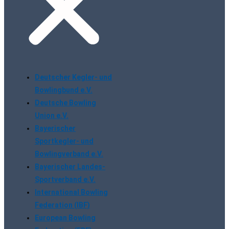
Deutscher Kegler- und
Bowlingbund e.V.
Deutsche Bowling
Union e.V.
Bayerischer
Sportkegler- und
Bowlingverband e.V.
Bayerischer Landes-
Sportverband e.V.
International Bowling
Federation (IBF)
European Bowling