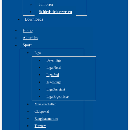
Junioren
Schiedsrichterwesen
Downloads
Home
Aktuelles
Sport
Liga
Bayernliga
Liga Nord
Liga Süd
Jugendliga
Ligaübersicht
Liga Ergebnisse
Meisterschaften
Clubpokal
Ranglistenturnier
Turniere