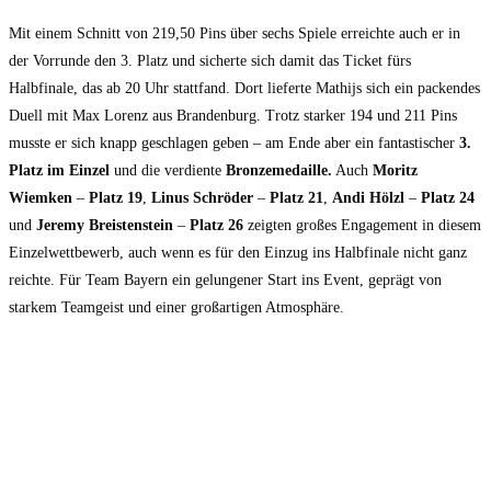
Mit einem Schnitt von 219,50 Pins über sechs Spiele erreichte auch er in
der Vorrunde den 3. Platz und sicherte sich damit das Ticket fürs
Halbfinale, das ab 20 Uhr stattfand. Dort lieferte Mathijs sich ein packendes
Duell mit Max Lorenz aus Brandenburg. Trotz starker 194 und 211 Pins
musste er sich knapp geschlagen geben – am Ende aber ein fantastischer
3.
Platz im Einzel
und die verdiente
Bronzemedaille.
Auch
Moritz
Wiemken
–
Platz 19
,
Linus Schröder
–
Platz 21
,
Andi Hölzl
–
Platz 24
und
Jeremy Breistenstein
–
Platz
26
zeigten großes Engagement in diesem
Einzelwettbewerb, auch wenn es für den Einzug ins Halbfinale nicht ganz
reichte. Für Team Bayern ein gelungener Start ins Event, geprägt von
starkem Teamgeist und einer großartigen Atmosphäre.