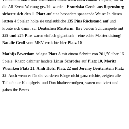
die All Event Wertung gezählt werden.
Franziska Czech aus Regensburg
sicherte sich den 1. Platz
auf eine besonders spannende Weise: In diesen
letzten 4 Spielen holte sie unglaubliche
135 Pins Rückstand auf
und
krönte sich damit zur
Deutschen Meisterin
. Ihre beiden Schlussspiele mit
259 und 275 Pins
waren einfach gigantisch – eine echte Meisterleistung!
Natalie Groll
vom MKV erreichte hier
Platz 10
.
Mathijs Beverdam
belegte
Platz 8
mit einem Schnitt von 201,50 über 16
Spiele. Knapp dahinter landete
Linus Schröder
auf
Platz 10
,
Moritz
Wiemken
Platz 21
,
Andi Hölzl Platz 22
und
Jeremy Breitenstein Platz
25
. Auch wenn es für die vorderen Ränge nicht ganz reichte, zeigten alle
Teilnehmer Kampfgeist und Durchhaltevermögen, waren motiviert und
gaben ihr Bestes.