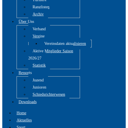
Ranglisten
Archiv
Über Uns
Verband
Vereine
Vereinsdaten aktualisieren
Aktive Mitglieder Saison
2026/27
Statistik
Ressorts
Jugend
Junioren
Schiedsrichterwesen
Downloads
Home
Aktuelles
Sport