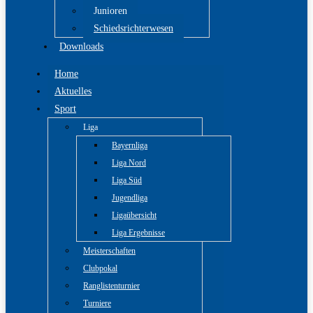
Junioren
Schiedsrichterwesen
Downloads
Home
Aktuelles
Sport
Liga
Bayernliga
Liga Nord
Liga Süd
Jugendliga
Ligaübersicht
Liga Ergebnisse
Meisterschaften
Clubpokal
Ranglistenturnier
Turniere