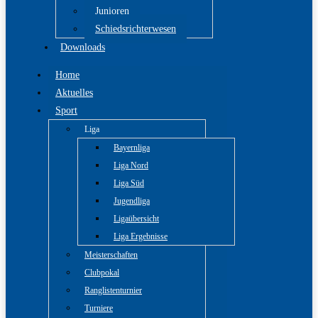
Junioren
Schiedsrichterwesen
Downloads
Home
Aktuelles
Sport
Liga
Bayernliga
Liga Nord
Liga Süd
Jugendliga
Ligaübersicht
Liga Ergebnisse
Meisterschaften
Clubpokal
Ranglistenturnier
Turniere