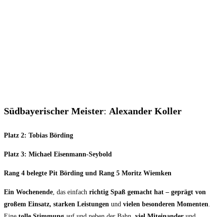
Südbayerischer Meister
:
Alexander Koller
Platz 2: Tobias Börding
Platz 3: Michael Eisenmann-Seybold
Rang 4 belegte Pit Börding und Rang 5 Moritz Wiemken
Ein Wochenende
, das einfach
richtig Spaß gemacht hat
– geprägt von
großem Einsatz, starken
Leistungen
und
vielen besonderen Momenten
.
Eine
tolle Stimmung
auf und neben der Bahn,
viel Miteinander
und