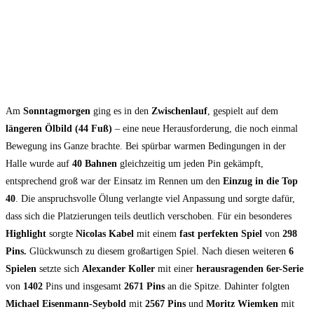
Am
Sonntagmorgen
ging es in den
Zwischenlauf
, gespielt auf dem
längeren Ölbild (44 Fuß)
– eine neue Herausforderung, die noch einmal
Bewegung ins Ganze brachte. Bei spürbar warmen Bedingungen in der
Halle wurde auf
40 Bahnen
gleichzeitig um jeden Pin gekämpft,
entsprechend groß war der Einsatz im Rennen um den
Einzug in die Top
40
. Die anspruchsvolle Ölung verlangte viel Anpassung und sorgte dafür,
dass sich die Platzierungen teils deutlich verschoben. Für ein besonderes
Highlight
sorgte
Nicolas Kabel
mit einem
fast
perfekten Spiel
von
298
Pins.
Glückwunsch zu diesem großartigen Spiel. Nach diesen weiteren
6
Spielen
setzte sich
Alexander Koller
mit einer
herausragenden 6er-Serie
von
1402
Pins und insgesamt
2671 Pins
an die Spitze. Dahinter folgten
Michael Eisenmann-Seybold
mit
2567 Pins
und
Moritz Wiemken
mit