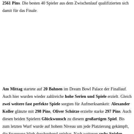
2561 Pins
. Die besten 40 Spieler aus dem Zwischenlauf qualifizierten sich
damit für das Finale.
Am Mittag
startete auf
20 Bahnen
im Dream Bowl Palace der Finallauf.
Auch hier wurden wieder zahlreiche
hohe Serien und Spiele
erzielt. Gleich
zwei weitere fast perfekte Spiele
sorgten für Aufmerksamkeit:
Alexander
Koller
glänzte mit
298 Pins
,
Oliver Schütze
erzielte starke
297
Pins
. Auch
diesen beiden Spielern
Glückwunsch
zu diesem
großartigen Spiel
. Bis
zum letzten Wurf wurde auf hohem Niveau um jede Platzierung gekämpft,
die Spannung blieb durchgehend spürbar. Nach weiteren
sechs Spielen