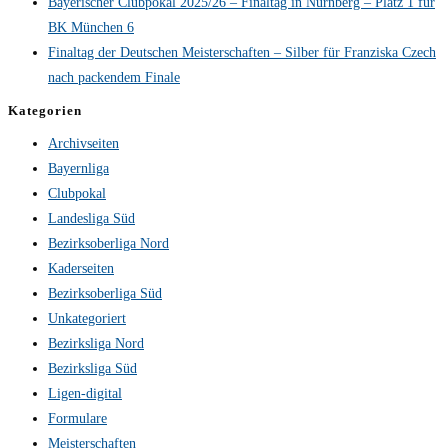
Bayerischer Clubpokal 2025/26 – Finaltag in Nürnberg – Platz 1 für
BK München 6
Finaltag der Deutschen Meisterschaften – Silber für Franziska Czech
nach packendem Finale
Kategorien
Archivseiten
Bayernliga
Clubpokal
Landesliga Süd
Bezirksoberliga Nord
Kaderseiten
Bezirksoberliga Süd
Unkategoriert
Bezirksliga Nord
Bezirksliga Süd
Ligen-digital
Formulare
Meisterschaften