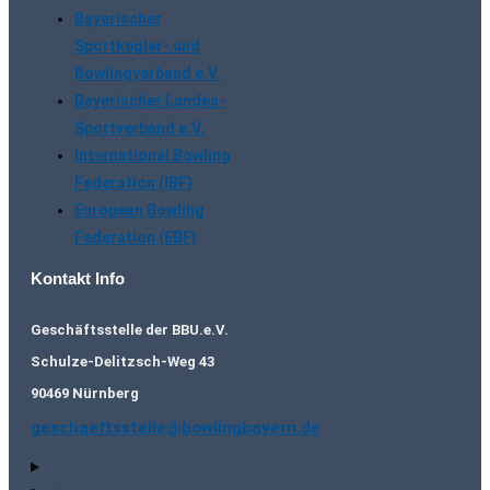
Bayerischer
Sportkegler- und
Bowlingverband e.V.
Bayerischer Landes-
Sportverband e.V.
International Bowling
Federation (IBF)
European Bowling
Federation (EBF)
Kontakt Info
Geschäftsstelle der BBU.e.V.
Schulze-Delitzsch-Weg 43
90469 Nürnberg
geschaeftsstelle@bowlingbayern.de