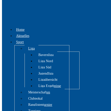
Home
Aktuelles
Sport
Liga
Bayernliga
Liga Nord
Liga Süd
Jugendliga
Ligaübersicht
Liga Ergebnisse
Meisterschaften
Clubpokal
Ranglistenturnier
Turniere