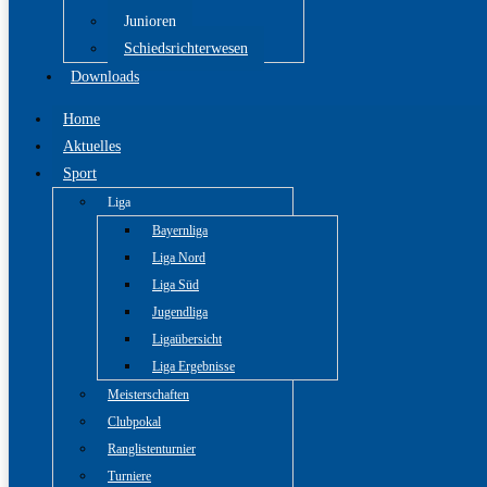
Junioren
Schiedsrichterwesen
Downloads
Home
Aktuelles
Sport
Liga
Bayernliga
Liga Nord
Liga Süd
Jugendliga
Ligaübersicht
Liga Ergebnisse
Meisterschaften
Clubpokal
Ranglistenturnier
Turniere